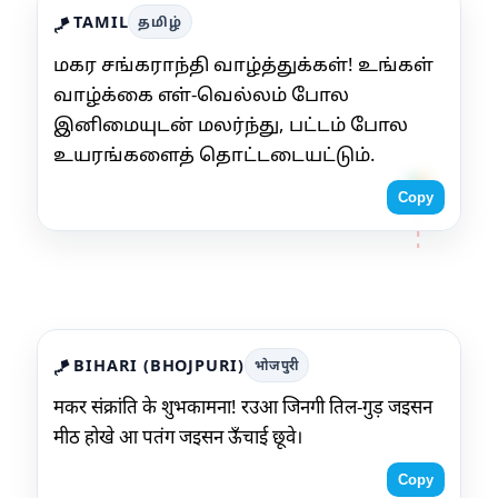
TAMIL
தமிழ்
🪁
மகர சங்கராந்தி வாழ்த்துக்கள்! உங்கள்
வாழ்க்கை எள்-வெல்லம் போல
இனிமையுடன் மலர்ந்து, பட்டம் போல
உயரங்களைத் தொட்டடையட்டும்.
Copy
BIHARI (BHOJPURI)
भोजपुरी
🪁
मकर संक्रांति के शुभकामना! रउआ जिनगी तिल-गुड़ जइसन
मीठ होखे आ पतंग जइसन ऊँचाई छूवे।
Copy