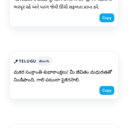
ભરપૂર રહે અને પતંગ જેવી ઊંચી સફળતા પ્રાપ્ત કરે.
Copy
TELUGU
తెలుగు
🪁
మకర సంక్రాంతి శుభాకాంక్షలు! మీ జీవితం మధురతతో
నిండిపొంది, గాలి పటంలా పైకెగసాలి.
Copy