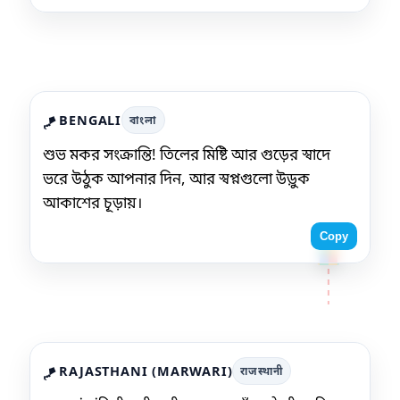
BENGALI
বাংলা
🪁
শুভ মকর সংক্রান্তি! তিলের মিষ্টি আর গুড়ের স্বাদে
ভরে উঠুক আপনার দিন, আর স্বপ্নগুলো উড়ুক
আকাশের চূড়ায়।
Copy
RAJASTHANI (MARWARI)
राजस्थानी
🪁