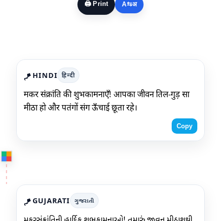
🖨️ Print
A⇆अ
HINDI
हिन्दी
🪁
मकर संक्रांति की शुभकामनाएँ! आपका जीवन तिल-गुड़ सा
मीठा हो और पतंगों संग ऊँचाई छूता रहे।
Copy
GUJARATI
ગુજરાતી
🪁
મકરસંક્રાંતિની હાર્દિક શુભકામનાઓ! તમારું જીવન મીઠાશથી