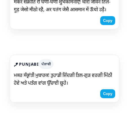
मकर संक्रांति री घणी-घणी शुभकामनाएँ! थारो जीवन तिल-
गुड़ जेसो मीठो रहै, अर पतंग जेसै आसमान में ऊँचो उड़ै।
Copy
PUNJABI
ਪੰਜਾਬੀ
🪁
ਮਕਰ ਸੰਕ੍ਰਾਂਤੀ ਮੁਬਾਰਕ! ਤੁਹਾਡੀ ਜ਼ਿੰਦਗੀ ਤਿਲ-ਗੁੜ ਵਰਗੀ ਮਿੱਠੀ
ਹੋਵੇ ਅਤੇ ਪਤੰਗ ਵਾਂਗ ਉੱਚਾਈ छुਹੇ।
Copy